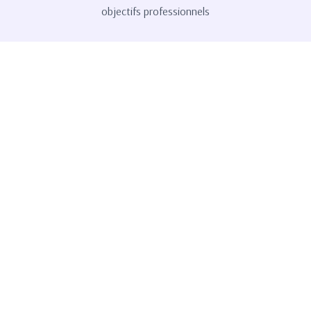
objectifs professionnels
Rechercher :
Contactez-nous
34 rue Ste Geneviève, 54600 Villers-lès-Nancy
contact@virginiechenique.fr
+33 615 050 285