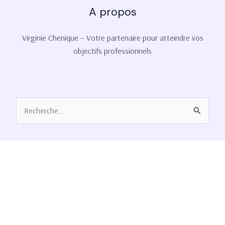
A propos
Virginie Chenique – Votre partenaire pour atteindre vos
objectifs professionnels
Rechercher :
Contactez-nous
34 rue Ste Geneviève, 54600 Villers-lès-Nancy
contact@virginiechenique.fr
+33 615 050 285