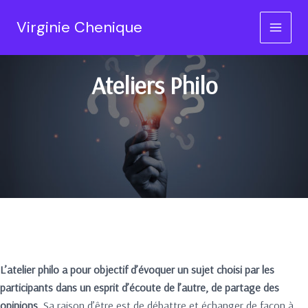
Ateliers Philo
Aller
Virginie Chenique
au
MAIN
contenu
MEN
Ateliers Philo
L’atelier philo a pour objectif d’évoquer un sujet choisi par les
participants dans un esprit d’écoute de l’autre, de partage des
opinions.
Sa raison d’être est de débattre et échanger de façon à